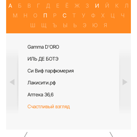
А
Б
В
Г
Д
Е
Ё
Ж
З
И
Й
К
Л
М
Н
О
П
Р
С
Т
У
Ф
Х
Ц
Ч
Ш
Щ
Ъ
Ы
Ь
Э
Ю
Я
Gamma D'ORO
Подруж
ИЛЬ ДЕ БОТЭ
Си Виф парфюмерия
Лакисити.рф
Аптека 36,6
Счастливый взгляд