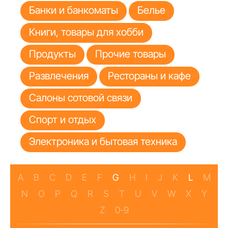
Банки и банкоматы
Белье
Книги, товары для хобби
Продукты
Прочие товары
Развлечения
Рестораны и кафе
Салоны сотовой связи
Спорт и отдых
Электроника и бытовая техника
A
B
C
D
E
F
G
H
I
J
K
L
M
N
O
P
Q
R
S
T
U
V
W
X
Y
Z
0-9