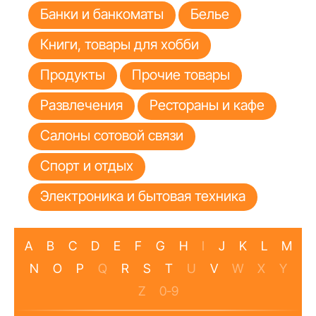
Банки и банкоматы
Белье
Книги, товары для хобби
Продукты
Прочие товары
Развлечения
Рестораны и кафе
Салоны сотовой связи
Спорт и отдых
Электроника и бытовая техника
A
B
C
D
E
F
G
H
I
J
K
L
M
N
O
P
Q
R
S
T
U
V
W
X
Y
Z
0-9