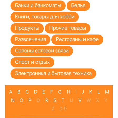
Банки и банкоматы
Белье
Книги, товары для хобби
Продукты
Прочие товары
Развлечения
Рестораны и кафе
Салоны сотовой связи
Спорт и отдых
Электроника и бытовая техника
A
B
C
D
E
F
G
H
I
J
K
L
M
N
O
P
Q
R
S
T
U
V
W
X
Y
Z
0-9