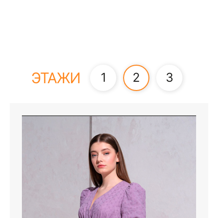
ЭТАЖИ
1
2
3