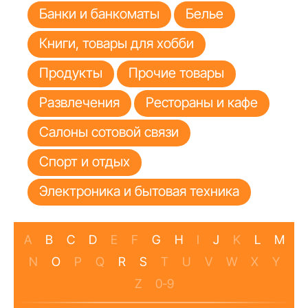
Банки и банкоматы
Белье
Книги, товары для хобби
Продукты
Прочие товары
Развлечения
Рестораны и кафе
Салоны сотовой связи
Спорт и отдых
Электроника и бытовая техника
A
B
C
D
E
F
G
H
I
J
K
L
M
N
O
P
Q
R
S
T
U
V
W
X
Y
Z
0-9