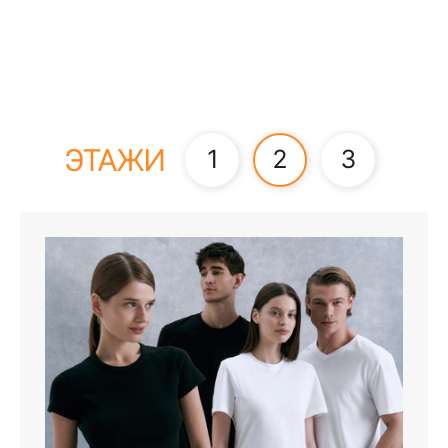
ЭТАЖИ
1
2
3