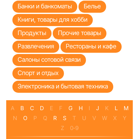
Банки и банкоматы
Белье
Книги, товары для хобби
Продукты
Прочие товары
Развлечения
Рестораны и кафе
Салоны сотовой связи
Спорт и отдых
Электроника и бытовая техника
A
B
C
D
E
F
G
H
I
J
K
L
M
N
O
P
Q
R
S
T
U
V
W
X
Y
Z
0-9