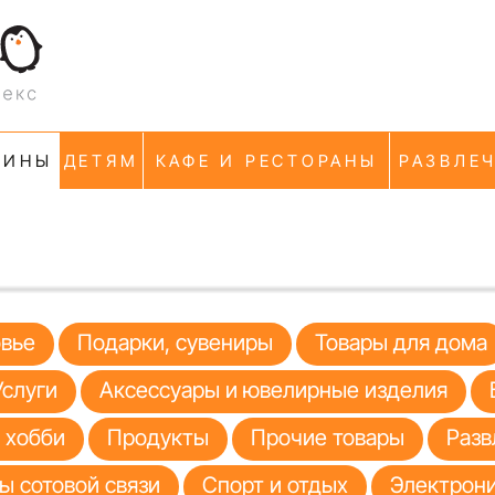
ЗИНЫ
ДЕТЯМ
КАФЕ И РЕСТОРАНЫ
РАЗВЛЕ
овье
Подарки, сувениры
Товары для дома
Услуги
Аксессуары и ювелирные изделия
я хобби
Продукты
Прочие товары
Разв
ы сотовой связи
Спорт и отдых
Электрони