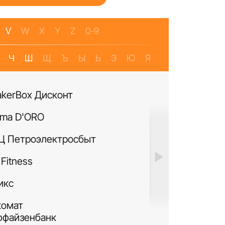
V
W
X
Y
Z
0-9
Ч
Ш
Щ
Ъ
Ы
Ь
Э
Ю
Я
akerBox Дисконт
Банкомат Банк Р
ma D'ORO
Четыре Лапы
Ц Петроэлектросбыт
ИЛЬ ДЕ БОТЭ
Fitness
Си Виф парфюме
икс
MURANOLAND
комат
Лакисити.рф
ффайзенбанк