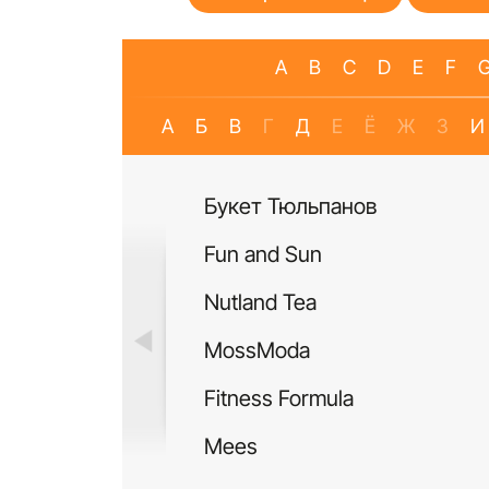
A
B
C
D
E
F
А
Б
В
Г
Д
Е
Ё
Ж
З
И
Букет Тюльпанов
Fun and Sun
Nutland Tea
MossModa
Fitness Formula
Mees