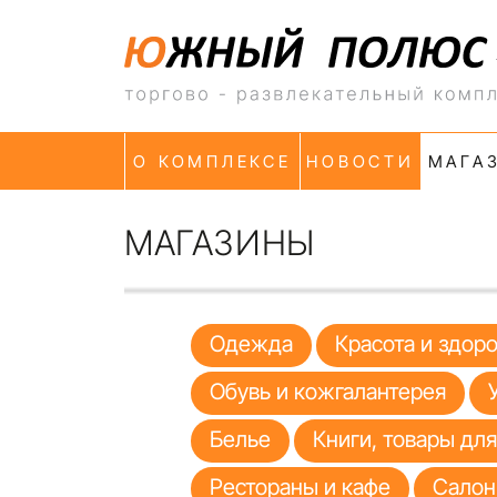
О КОМПЛЕКСЕ
НОВОСТИ
МАГА
МАГАЗИНЫ
Одежда
Красота и здор
Обувь и кожгалантерея
Белье
Книги, товары дл
Рестораны и кафе
Салон