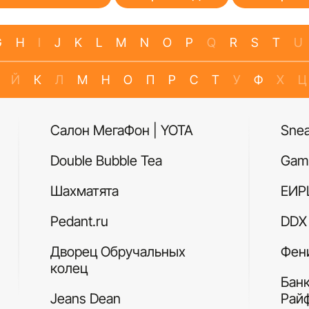
G
H
I
J
K
L
M
N
O
P
Q
R
S
T
U
Й
К
Л
М
Н
О
П
Р
С
Т
У
Ф
Х
Ц
Салон МегаФон | YOTA
Sne
Double Bubble Tea
Gam
Шахматята
ЕИР
Pedant.ru
DDX 
Дворец Обручальных
Фен
колец
Бан
Jeans Dean
Рай