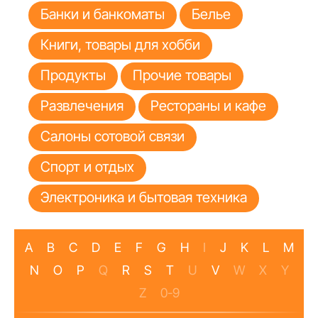
Банки и банкоматы
Белье
Книги, товары для хобби
Продукты
Прочие товары
Развлечения
Рестораны и кафе
Салоны сотовой связи
Спорт и отдых
Электроника и бытовая техника
A
B
C
D
E
F
G
H
I
J
K
L
M
N
O
P
Q
R
S
T
U
V
W
X
Y
Z
0-9