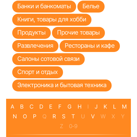
Банки и банкоматы
Белье
Книги, товары для хобби
Продукты
Прочие товары
Развлечения
Рестораны и кафе
Салоны сотовой связи
Спорт и отдых
Электроника и бытовая техника
A
B
C
D
E
F
G
H
I
J
K
L
M
N
O
P
Q
R
S
T
U
V
W
X
Y
Z
0-9