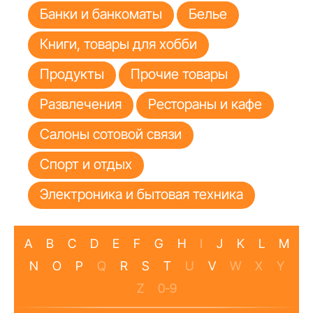
Банки и банкоматы
Белье
Книги, товары для хобби
Продукты
Прочие товары
Развлечения
Рестораны и кафе
Салоны сотовой связи
Спорт и отдых
Электроника и бытовая техника
A
B
C
D
E
F
G
H
I
J
K
L
M
N
O
P
Q
R
S
T
U
V
W
X
Y
Z
0-9