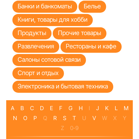
Банки и банкоматы
Белье
Книги, товары для хобби
Продукты
Прочие товары
Развлечения
Рестораны и кафе
Салоны сотовой связи
Спорт и отдых
Электроника и бытовая техника
A
B
C
D
E
F
G
H
I
J
K
L
M
N
O
P
Q
R
S
T
U
V
W
X
Y
Z
0-9