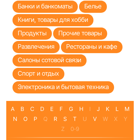
Банки и банкоматы
Белье
Книги, товары для хобби
Продукты
Прочие товары
Развлечения
Рестораны и кафе
Салоны сотовой связи
Спорт и отдых
Электроника и бытовая техника
A
B
C
D
E
F
G
H
I
J
K
L
M
N
O
P
Q
R
S
T
U
V
W
X
Y
Z
0-9