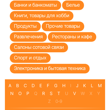
Банки и банкоматы
Белье
Книги, товары для хобби
Продукты
Прочие товары
Развлечения
Рестораны и кафе
Салоны сотовой связи
Спорт и отдых
Электроника и бытовая техника
A
B
C
D
E
F
G
H
I
J
K
L
M
N
O
P
Q
R
S
T
U
V
W
X
Y
Z
0-9