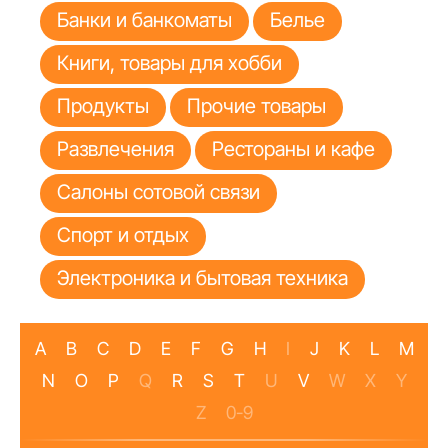
Банки и банкоматы
Белье
Книги, товары для хобби
Продукты
Прочие товары
Развлечения
Рестораны и кафе
Салоны сотовой связи
Спорт и отдых
Электроника и бытовая техника
A
B
C
D
E
F
G
H
I
J
K
L
M
N
O
P
Q
R
S
T
U
V
W
X
Y
Z
0-9