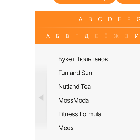
A
B
C
D
E
F
А
Б
В
Г
Д
Е
Ё
Ж
З
И
Букет Тюльпанов
Fun and Sun
Nutland Tea
MossModa
Fitness Formula
Mees