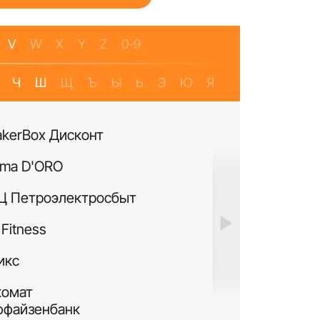
V
W
X
Y
Z
0-9
Ч
Ш
Щ
Ъ
Ы
Ь
Э
Ю
Я
akerBox Дисконт
Банкомат Банк Р
ma D'ORO
Четыре Лапы
Ц Петроэлектросбыт
ИЛЬ ДЕ БОТЭ
Fitness
Си Виф парфюме
икс
MURANOLAND
комат
Лакисити.рф
ффайзенбанк