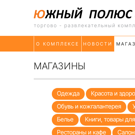
О КОМПЛЕКСЕ
НОВОСТИ
МАГА
МАГАЗИНЫ
Одежда
Красота и здор
Обувь и кожгалантерея
Белье
Книги, товары дл
Рестораны и кафе
Салон