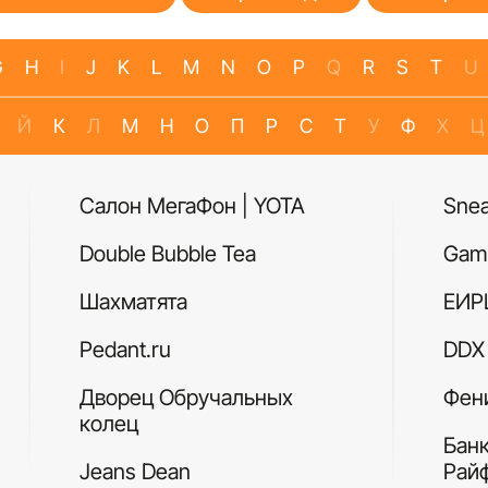
G
H
I
J
K
L
M
N
O
P
Q
R
S
T
U
Й
К
Л
М
Н
О
П
Р
С
Т
У
Ф
Х
Ц
Салон МегаФон | YOTA
Sne
Double Bubble Tea
Gam
Шахматята
ЕИР
Pedant.ru
DDX 
Дворец Обручальных
Фен
колец
Бан
Jeans Dean
Рай