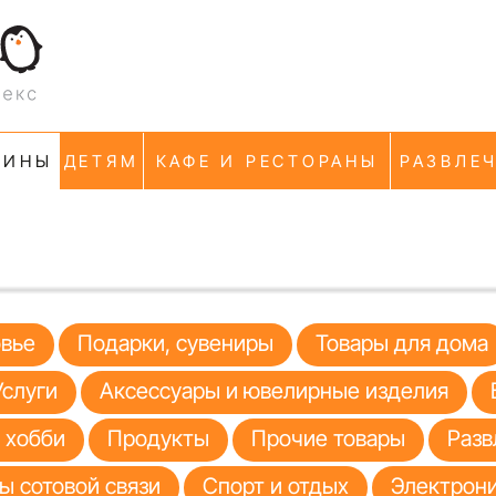
ЗИНЫ
ДЕТЯМ
КАФЕ И РЕСТОРАНЫ
РАЗВЛЕ
овье
Подарки, сувениры
Товары для дома
Услуги
Аксессуары и ювелирные изделия
я хобби
Продукты
Прочие товары
Разв
ы сотовой связи
Спорт и отдых
Электрони