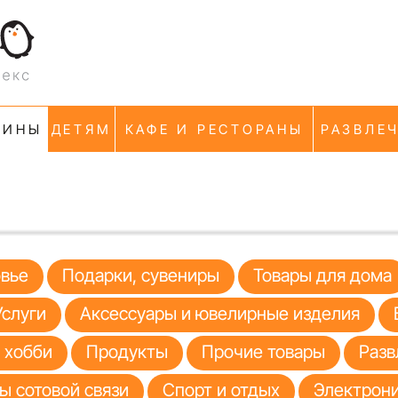
ЗИНЫ
ДЕТЯМ
КАФЕ И РЕСТОРАНЫ
РАЗВЛЕ
овье
Подарки, сувениры
Товары для дома
Услуги
Аксессуары и ювелирные изделия
я хобби
Продукты
Прочие товары
Разв
ы сотовой связи
Спорт и отдых
Электрони