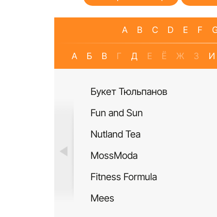
A
B
C
D
E
F
А
Б
В
Г
Д
Е
Ё
Ж
З
И
Букет Тюльпанов
Fun and Sun
Nutland Tea
MossModa
Fitness Formula
Mees