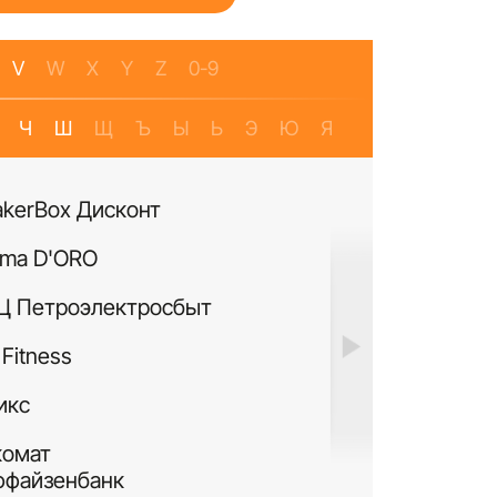
V
W
X
Y
Z
0-9
Ч
Ш
Щ
Ъ
Ы
Ь
Э
Ю
Я
akerBox Дисконт
Банкомат Банк Р
ma D'ORO
Четыре Лапы
Ц Петроэлектросбыт
ИЛЬ ДЕ БОТЭ
Fitness
Си Виф парфюме
икс
MURANOLAND
комат
Лакисити.рф
ффайзенбанк