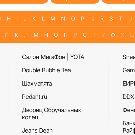
G
H
I
J
K
L
M
N
O
P
Q
R
S
T
U
Й
К
Л
М
Н
О
П
Р
С
Т
У
Ф
Х
Ц
Салон МегаФон | YOTA
Sne
Double Bubble Tea
Gam
Шахматята
ЕИР
Pedant.ru
DDX 
Дворец Обручальных
Фен
колец
Бан
Jeans Dean
Рай