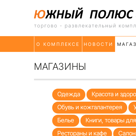
О КОМПЛЕКСЕ
НОВОСТИ
МАГА
МАГАЗИНЫ
Одежда
Красота и здор
Обувь и кожгалантерея
Белье
Книги, товары дл
Рестораны и кафе
Салон