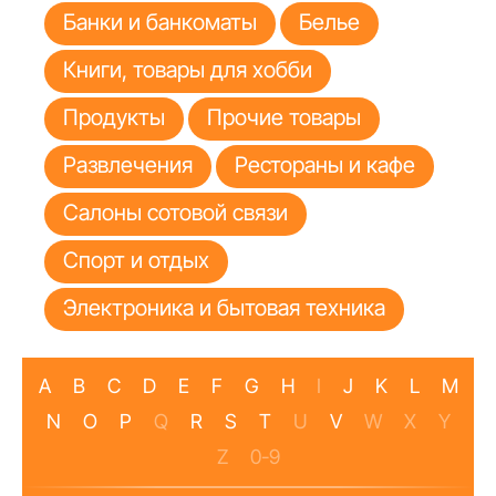
Банки и банкоматы
Белье
Книги, товары для хобби
Продукты
Прочие товары
Развлечения
Рестораны и кафе
Салоны сотовой связи
Спорт и отдых
Электроника и бытовая техника
A
B
C
D
E
F
G
H
I
J
K
L
M
N
O
P
Q
R
S
T
U
V
W
X
Y
Z
0-9