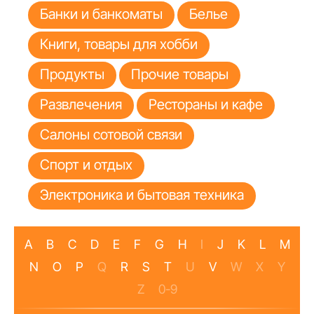
Банки и банкоматы
Белье
Книги, товары для хобби
Продукты
Прочие товары
Развлечения
Рестораны и кафе
Салоны сотовой связи
Спорт и отдых
Электроника и бытовая техника
A
B
C
D
E
F
G
H
I
J
K
L
M
N
O
P
Q
R
S
T
U
V
W
X
Y
Z
0-9