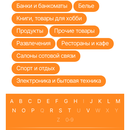
Банки и банкоматы
Белье
Книги, товары для хобби
Продукты
Прочие товары
Развлечения
Рестораны и кафе
Салоны сотовой связи
Спорт и отдых
Электроника и бытовая техника
A
B
C
D
E
F
G
H
I
J
K
L
M
N
O
P
Q
R
S
T
U
V
W
X
Y
Z
0-9