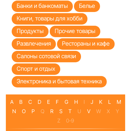
Банки и банкоматы
Белье
Книги, товары для хобби
Продукты
Прочие товары
Развлечения
Рестораны и кафе
Салоны сотовой связи
Спорт и отдых
Электроника и бытовая техника
A
B
C
D
E
F
G
H
I
J
K
L
M
N
O
P
Q
R
S
T
U
V
W
X
Y
Z
0-9