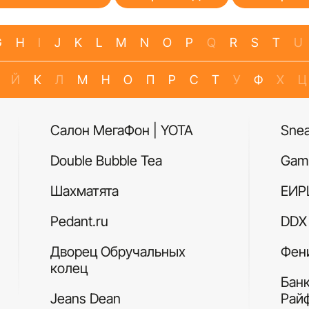
G
H
I
J
K
L
M
N
O
P
Q
R
S
T
U
Й
К
Л
М
Н
О
П
Р
С
Т
У
Ф
Х
Ц
Салон МегаФон | YOTA
Sne
Double Bubble Tea
Gam
Шахматята
ЕИР
Pedant.ru
DDX 
Дворец Обручальных
Фен
колец
Бан
Jeans Dean
Рай