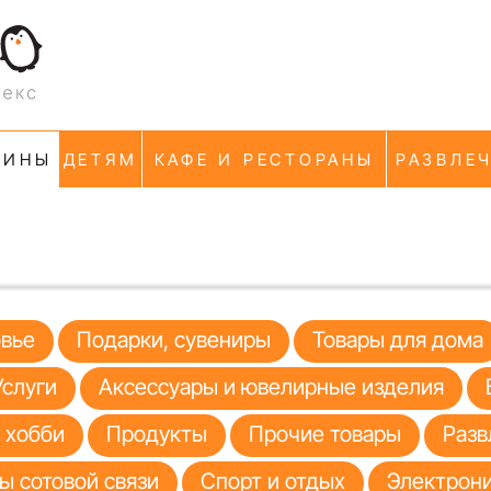
ЗИНЫ
ДЕТЯМ
КАФЕ И РЕСТОРАНЫ
РАЗВЛЕ
овье
Подарки, сувениры
Товары для дома
Услуги
Аксессуары и ювелирные изделия
я хобби
Продукты
Прочие товары
Разв
ы сотовой связи
Спорт и отдых
Электрони