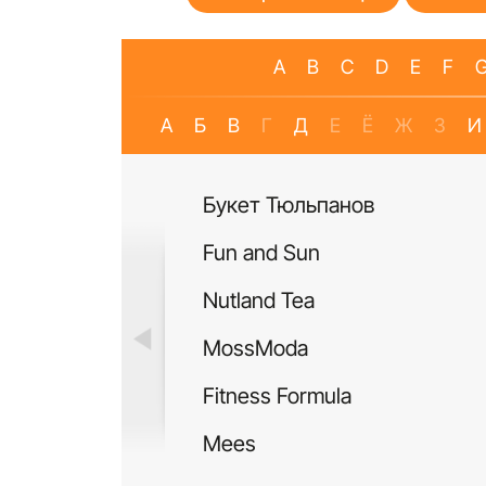
A
B
C
D
E
F
А
Б
В
Г
Д
Е
Ё
Ж
З
И
Букет Тюльпанов
Fun and Sun
Nutland Tea
MossModa
Fitness Formula
Mees