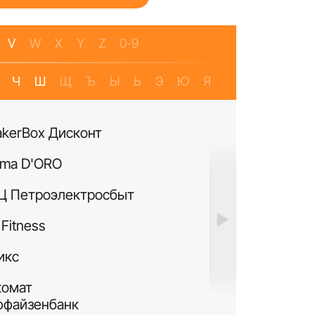
V
W
X
Y
Z
0-9
Ч
Ш
Щ
Ъ
Ы
Ь
Э
Ю
Я
akerBox Дисконт
Банкомат Банк Р
ma D'ORO
Четыре Лапы
Ц Петроэлектросбыт
ИЛЬ ДЕ БОТЭ
Fitness
Си Виф парфюме
икс
MURANOLAND
комат
Лакисити.рф
ффайзенбанк