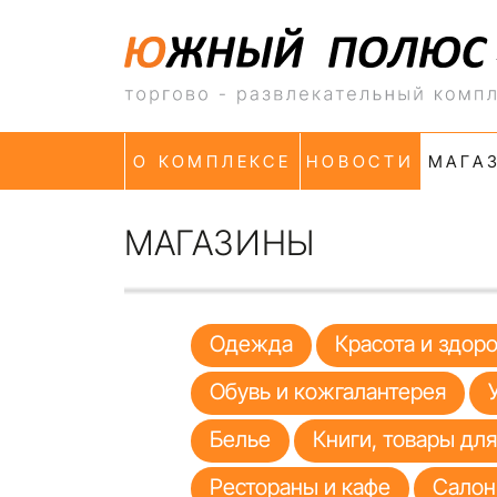
О КОМПЛЕКСЕ
НОВОСТИ
МАГА
МАГАЗИНЫ
Одежда
Красота и здор
Обувь и кожгалантерея
Белье
Книги, товары дл
Рестораны и кафе
Салон