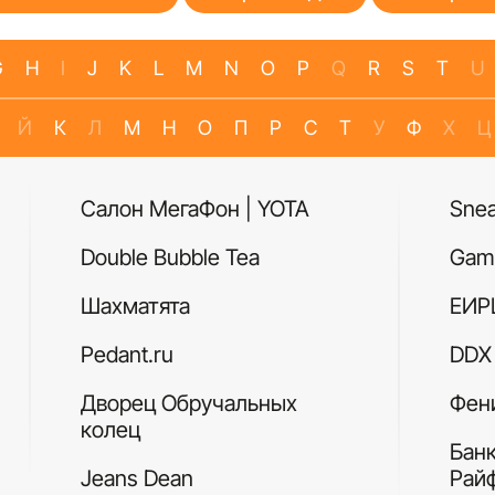
G
H
I
J
K
L
M
N
O
P
Q
R
S
T
U
Й
К
Л
М
Н
О
П
Р
С
Т
У
Ф
Х
Ц
Салон МегаФон | YOTA
Sne
Double Bubble Tea
Gam
Шахматята
ЕИР
Pedant.ru
DDX 
Дворец Обручальных
Фен
колец
Бан
Jeans Dean
Рай