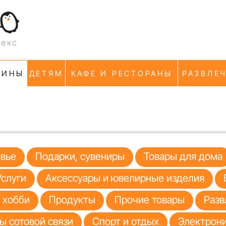
ЗИНЫ
ДЕТЯМ
КАФЕ И РЕСТОРАНЫ
РАЗВЛЕ
овье
Подарки, сувениры
Товары для дома
Услуги
Аксессуары и ювелирные изделия
я хобби
Продукты
Прочие товары
Разв
ы сотовой связи
Спорт и отдых
Электрони