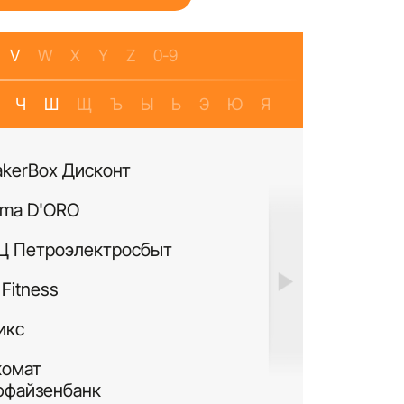
V
W
X
Y
Z
0-9
Ч
Ш
Щ
Ъ
Ы
Ь
Э
Ю
Я
akerBox Дисконт
Банкомат Банк Р
ma D'ORO
Четыре Лапы
Ц Петроэлектросбыт
ИЛЬ ДЕ БОТЭ
Fitness
Си Виф парфюме
икс
MURANOLAND
комат
Лакисити.рф
ффайзенбанк