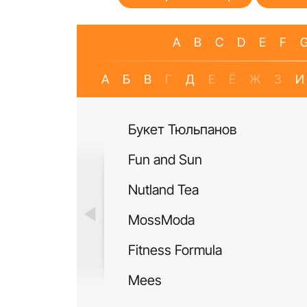
A
B
C
D
E
F
А
Б
В
Г
Д
Е
Ё
Ж
З
И
Букет Тюльпанов
Fun and Sun
Nutland Tea
MossModa
Fitness Formula
Mees