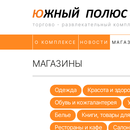
О КОМПЛЕКСЕ
НОВОСТИ
МАГА
МАГАЗИНЫ
Одежда
Красота и здор
Обувь и кожгалантерея
Белье
Книги, товары дл
Рестораны и кафе
Салон