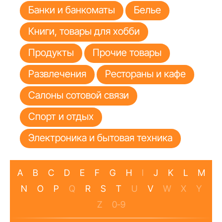
Банки и банкоматы
Белье
Книги, товары для хобби
Продукты
Прочие товары
Развлечения
Рестораны и кафе
Салоны сотовой связи
Спорт и отдых
Электроника и бытовая техника
A
B
C
D
E
F
G
H
I
J
K
L
M
N
O
P
Q
R
S
T
U
V
W
X
Y
Z
0-9