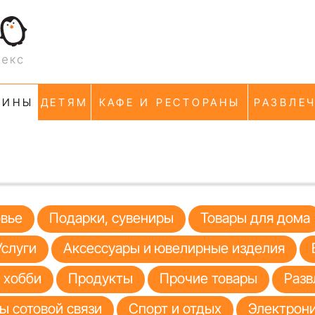
ЗИНЫ
ДЕТЯМ
КАФЕ И РЕСТОРАНЫ
РАЗВЛЕ
овье
Подарки, сувениры
Товары для дома
Услуги
Аксессуары и ювелирные изделия
я хобби
Продукты
Прочие товары
Разв
ы сотовой связи
Спорт и отдых
Электрони