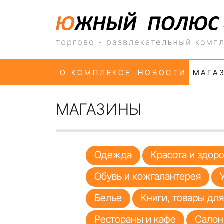
О КОМПЛЕКСЕ
НОВОСТИ
МАГА
МАГАЗИНЫ
Одежда
Красота и здор
Обувь и кожгалантерея
Белье
Книги, товары дл
Рестораны и кафе
Салон