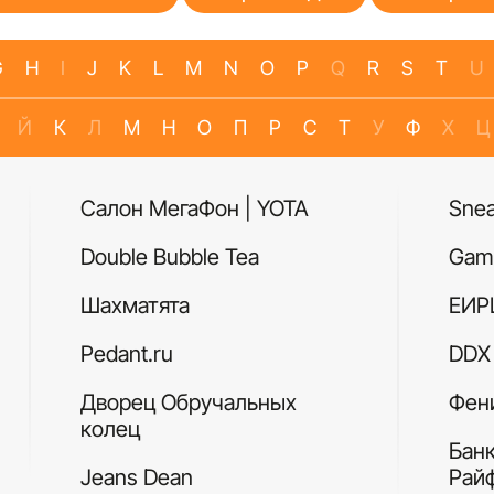
G
H
I
J
K
L
M
N
O
P
Q
R
S
T
U
Й
К
Л
М
Н
О
П
Р
С
Т
У
Ф
Х
Ц
Салон МегаФон | YOTA
Sne
Double Bubble Tea
Gam
Шахматята
ЕИР
Pedant.ru
DDX 
Дворец Обручальных
Фен
колец
Бан
Jeans Dean
Рай