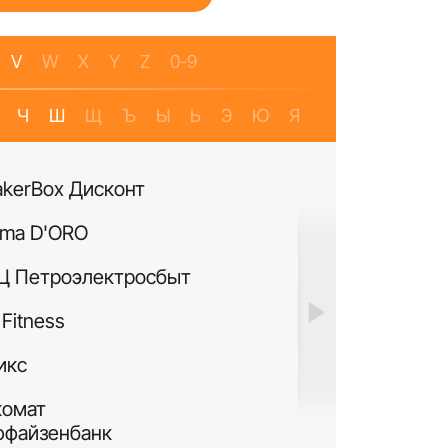
V
W
X
Y
Z
0-9
Ч
Ш
Щ
Ъ
Ы
Ь
Э
Ю
Я
akerBox Дисконт
Банкомат Банк Р
ma D'ORO
Четыре Лапы
Ц Петроэлектросбыт
ИЛЬ ДЕ БОТЭ
Fitness
Си Виф парфюме
икс
MURANOLAND
комат
Лакисити.рф
ффайзенбанк