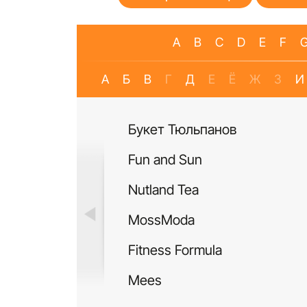
A
B
C
D
E
F
А
Б
В
Г
Д
Е
Ё
Ж
З
И
Букет Тюльпанов
Fun and Sun
Nutland Tea
MossModa
Fitness Formula
Mees