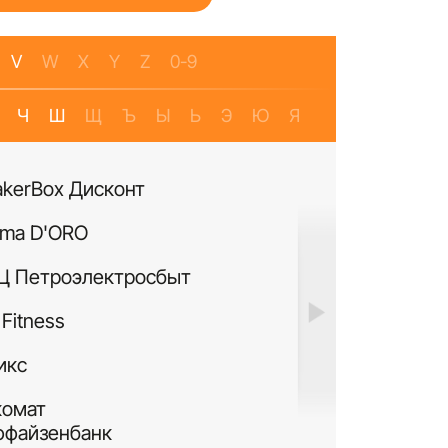
V
W
X
Y
Z
0-9
Ч
Ш
Щ
Ъ
Ы
Ь
Э
Ю
Я
akerBox Дисконт
Банкомат Банк Р
ma D'ORO
Четыре Лапы
Ц Петроэлектросбыт
ИЛЬ ДЕ БОТЭ
Fitness
Си Виф парфюме
икс
MURANOLAND
комат
Лакисити.рф
ффайзенбанк