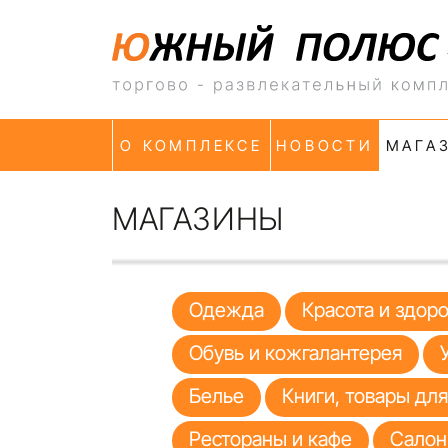
О КОМПЛЕКСЕ
НОВОСТИ
МАГА
МАГАЗИНЫ
Одежда
Красота и здор
Обувь и кожгалантерея
Белье
Книги, товары дл
Рестораны и кафе
Салон