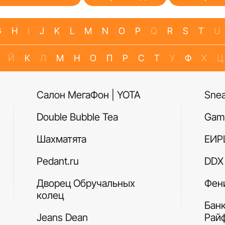
G
H
I
J
K
L
M
N
O
P
Q
R
S
T
U
Й
К
Л
М
Н
О
П
Р
С
Т
У
Ф
Х
Ц
Салон МегаФон | YOTA
Sne
Double Bubble Tea
Gam
Шахматята
ЕИР
Pedant.ru
DDX 
Дворец Обручальных
Фен
колец
Бан
Jeans Dean
Рай