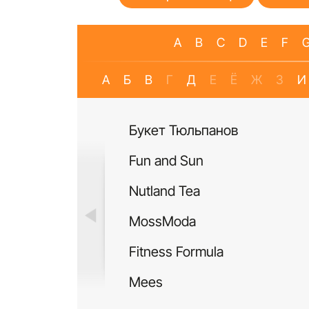
A
B
C
D
E
F
А
Б
В
Г
Д
Е
Ё
Ж
З
И
Букет Тюльпанов
Fun and Sun
Nutland Tea
MossModa
Fitness Formula
Mees