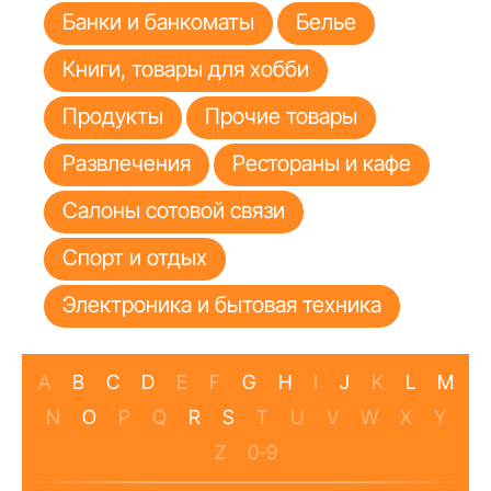
Банки и банкоматы
Белье
Книги, товары для хобби
Продукты
Прочие товары
Развлечения
Рестораны и кафе
Салоны сотовой связи
Спорт и отдых
Электроника и бытовая техника
A
B
C
D
E
F
G
H
I
J
K
L
M
N
O
P
Q
R
S
T
U
V
W
X
Y
Z
0-9