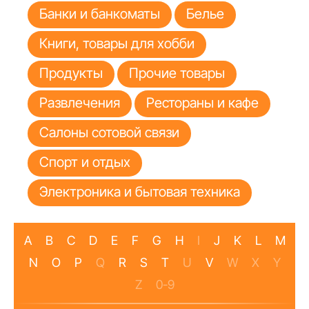
Банки и банкоматы
Белье
Книги, товары для хобби
Продукты
Прочие товары
Развлечения
Рестораны и кафе
Салоны сотовой связи
Спорт и отдых
Электроника и бытовая техника
A
B
C
D
E
F
G
H
I
J
K
L
M
N
O
P
Q
R
S
T
U
V
W
X
Y
Z
0-9