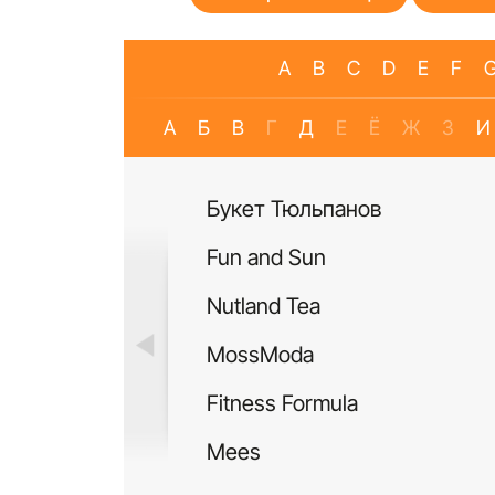
A
B
C
D
E
F
А
Б
В
Г
Д
Е
Ё
Ж
З
И
Букет Тюльпанов
Fun and Sun
Nutland Tea
MossModa
Fitness Formula
Mees