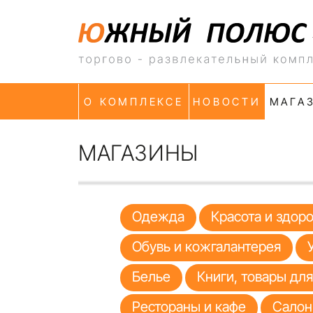
О КОМПЛЕКСЕ
НОВОСТИ
МАГА
МАГАЗИНЫ
Одежда
Красота и здор
Обувь и кожгалантерея
Белье
Книги, товары дл
Рестораны и кафе
Салон