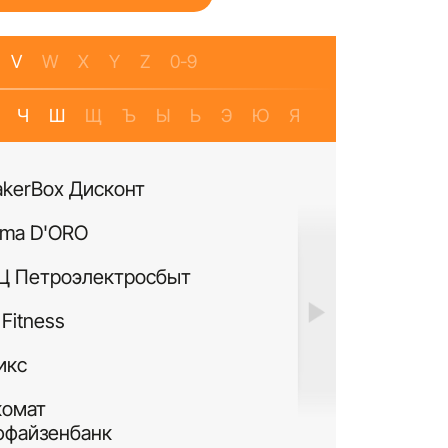
V
W
X
Y
Z
0-9
Ч
Ш
Щ
Ъ
Ы
Ь
Э
Ю
Я
akerBox Дисконт
Банкомат Банк Р
ma D'ORO
Четыре Лапы
Ц Петроэлектросбыт
ИЛЬ ДЕ БОТЭ
Fitness
Си Виф парфюме
икс
MURANOLAND
комат
Лакисити.рф
ффайзенбанк