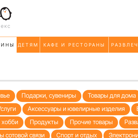
ЗИНЫ
ДЕТЯМ
КАФЕ И РЕСТОРАНЫ
РАЗВЛЕ
овье
Подарки, сувениры
Товары для дома
Услуги
Аксессуары и ювелирные изделия
я хобби
Продукты
Прочие товары
Разв
ы сотовой связи
Спорт и отдых
Электрони