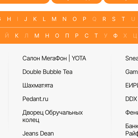
G
H
I
J
K
L
M
N
O
P
Q
R
S
T
U
Й
К
Л
М
Н
О
П
Р
С
Т
У
Ф
Х
Ц
Салон МегаФон | YOTA
Sne
Double Bubble Tea
Gam
Шахматята
ЕИР
Pedant.ru
DDX 
Дворец Обручальных
Фен
колец
Бан
Jeans Dean
Рай