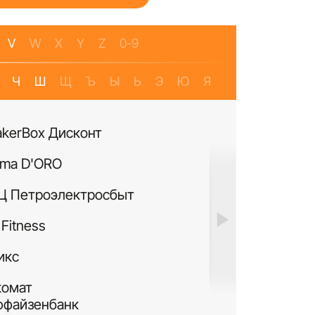
V
W
X
Y
Z
0-9
Ч
Ш
Щ
Ъ
Ы
Ь
Э
Ю
Я
akerBox Дисконт
Банкомат Банк Р
ma D'ORO
Четыре Лапы
Ц Петроэлектросбыт
ИЛЬ ДЕ БОТЭ
Fitness
Си Виф парфюме
икс
MURANOLAND
комат
Лакисити.рф
ффайзенбанк