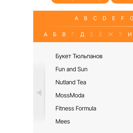
A
B
C
D
E
F
А
Б
В
Г
Д
Е
Ё
Ж
З
И
Букет Тюльпанов
Fun and Sun
Nutland Tea
MossModa
Fitness Formula
Mees