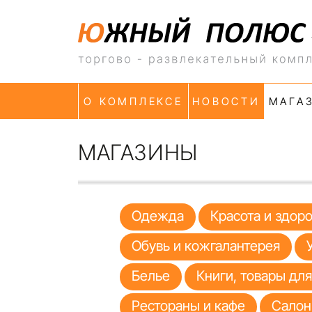
О КОМПЛЕКСЕ
НОВОСТИ
МАГА
МАГАЗИНЫ
Одежда
Красота и здор
Обувь и кожгалантерея
Белье
Книги, товары дл
Рестораны и кафе
Салон