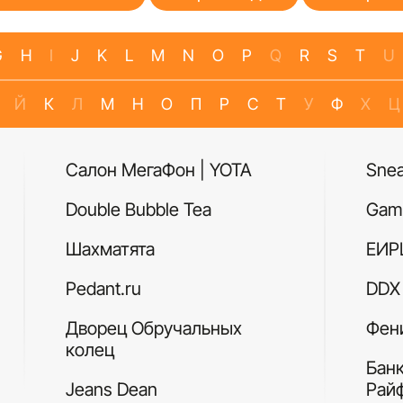
G
H
I
J
K
L
M
N
O
P
Q
R
S
T
U
Й
К
Л
М
Н
О
П
Р
С
Т
У
Ф
Х
Ц
Салон МегаФон | YOTA
Sne
Double Bubble Tea
Gam
Шахматята
ЕИР
Pedant.ru
DDX 
Дворец Обручальных
Фен
колец
Бан
Jeans Dean
Рай