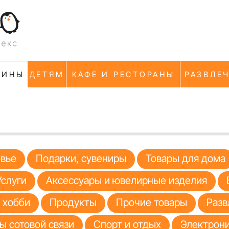
ЗИНЫ
ДЕТЯМ
КАФЕ И РЕСТОРАНЫ
РАЗВЛЕ
овье
Подарки, сувениры
Товары для дома
Услуги
Аксессуары и ювелирные изделия
я хобби
Продукты
Прочие товары
Разв
ы сотовой связи
Спорт и отдых
Электрони