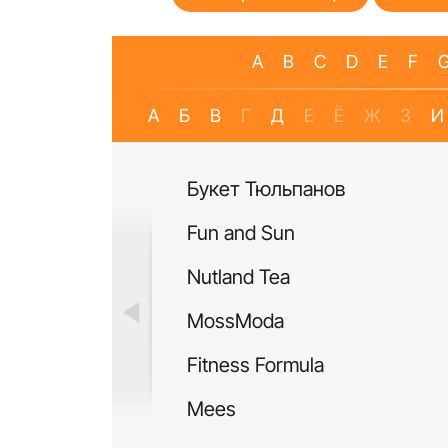
A
B
C
D
E
F
А
Б
В
Г
Д
Е
Ё
Ж
З
И
Букет Тюльпанов
Fun and Sun
Nutland Tea
MossModa
Fitness Formula
Mees