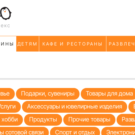
ЗИНЫ
ДЕТЯМ
КАФЕ И РЕСТОРАНЫ
РАЗВЛЕ
овье
Подарки, сувениры
Товары для дома
Услуги
Аксессуары и ювелирные изделия
я хобби
Продукты
Прочие товары
Разв
ы сотовой связи
Спорт и отдых
Электрони