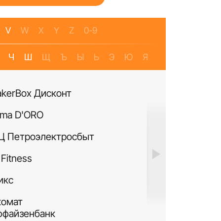
V
W
X
Y
Z
0-9
Ч
Ш
Щ
Ъ
Ы
Ь
Э
Ю
Я
akerBox Дисконт
Банкомат Банк Р
ma D'ORO
Четыре Лапы
Ц Петроэлектросбыт
ИЛЬ ДЕ БОТЭ
Fitness
Си Виф парфюме
икс
MURANOLAND
комат
Лакисити.рф
ффайзенбанк