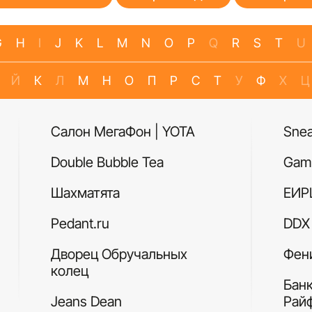
G
H
I
J
K
L
M
N
O
P
Q
R
S
T
U
Й
К
Л
М
Н
О
П
Р
С
Т
У
Ф
Х
Ц
Салон МегаФон | YOTA
Sne
Double Bubble Tea
Gam
Шахматята
ЕИР
Pedant.ru
DDX 
Дворец Обручальных
Фен
колец
Бан
Jeans Dean
Рай