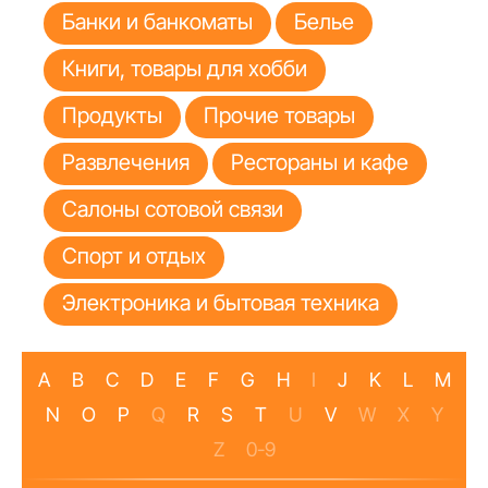
Банки и банкоматы
Белье
Книги, товары для хобби
Продукты
Прочие товары
Развлечения
Рестораны и кафе
Салоны сотовой связи
Спорт и отдых
Электроника и бытовая техника
A
B
C
D
E
F
G
H
I
J
K
L
M
N
O
P
Q
R
S
T
U
V
W
X
Y
Z
0-9