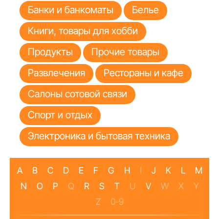
Банки и банкоматы
Белье
Книги, товары для хобби
Продукты
Прочие товары
Развлечения
Рестораны и кафе
Салоны сотовой связи
Спорт и отдых
Электроника и бытовая техника
A
B
C
D
E
F
G
H
I
J
K
L
M
N
O
P
Q
R
S
T
U
V
W
X
Y
Z
0-9