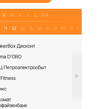
V
W
X
Y
Z
0-9
Ч
Ш
Щ
Ъ
Ы
Ь
Э
Ю
Я
akerBox Дисконт
Банкомат Банк Р
ma D'ORO
Четыре Лапы
Ц Петроэлектросбыт
ИЛЬ ДЕ БОТЭ
Fitness
Си Виф парфюме
икс
MURANOLAND
комат
Лакисити.рф
ффайзенбанк