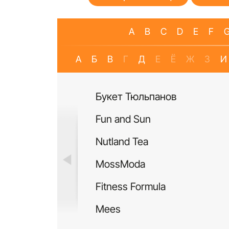
A
B
C
D
E
F
А
Б
В
Г
Д
Е
Ё
Ж
З
И
Букет Тюльпанов
Fun and Sun
Nutland Tea
MossModa
Fitness Formula
Mees