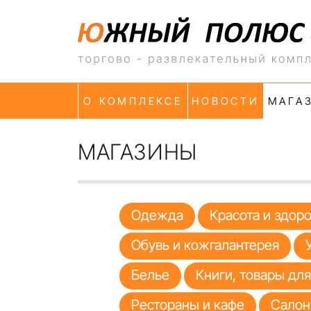
О КОМПЛЕКСЕ
НОВОСТИ
МАГА
МАГАЗИНЫ
Одежда
Красота и здор
Обувь и кожгалантерея
Белье
Книги, товары дл
Рестораны и кафе
Салон