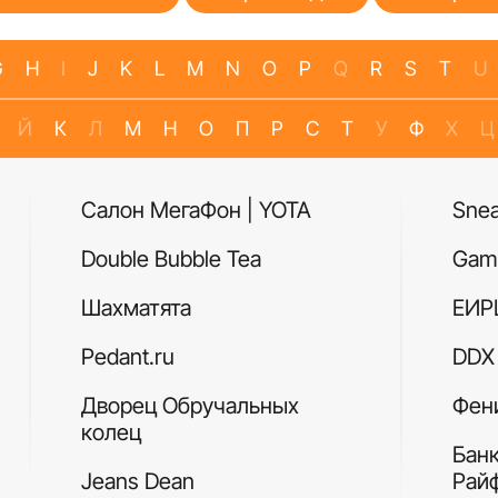
G
H
I
J
K
L
M
N
O
P
Q
R
S
T
U
Й
К
Л
М
Н
О
П
Р
С
Т
У
Ф
Х
Ц
Салон МегаФон | YOTA
Sne
Double Bubble Tea
Gam
Шахматята
ЕИР
Pedant.ru
DDX 
Дворец Обручальных
Фен
колец
Бан
Jeans Dean
Рай