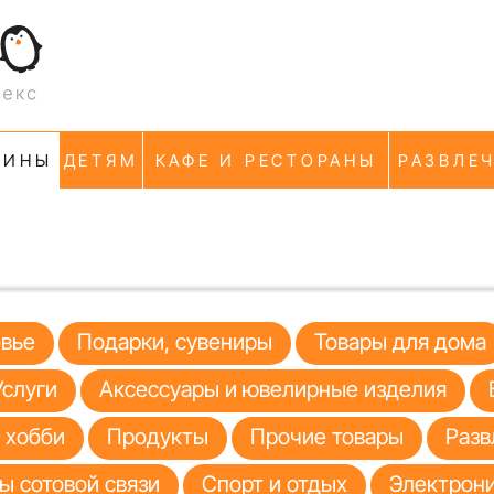
ЗИНЫ
ДЕТЯМ
КАФЕ И РЕСТОРАНЫ
РАЗВЛЕ
овье
Подарки, сувениры
Товары для дома
Услуги
Аксессуары и ювелирные изделия
я хобби
Продукты
Прочие товары
Разв
ы сотовой связи
Спорт и отдых
Электрони