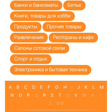
Банки и банкоматы
Белье
Книги, товары для хобби
Продукты
Прочие товары
Развлечения
Рестораны и кафе
Салоны сотовой связи
Спорт и отдых
Электроника и бытовая техника
A
B
C
D
E
F
G
H
I
J
K
L
M
N
O
P
Q
R
S
T
U
V
W
X
Y
Z
0-9