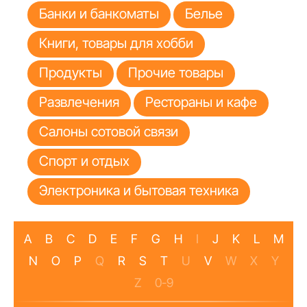
Банки и банкоматы
Белье
Книги, товары для хобби
Продукты
Прочие товары
Развлечения
Рестораны и кафе
Салоны сотовой связи
Спорт и отдых
Электроника и бытовая техника
A
B
C
D
E
F
G
H
I
J
K
L
M
N
O
P
Q
R
S
T
U
V
W
X
Y
Z
0-9