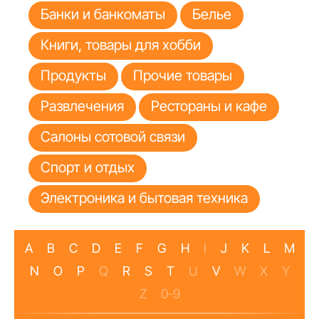
Банки и банкоматы
Белье
Книги, товары для хобби
Продукты
Прочие товары
Развлечения
Рестораны и кафе
Салоны сотовой связи
Спорт и отдых
Электроника и бытовая техника
A
B
C
D
E
F
G
H
I
J
K
L
M
N
O
P
Q
R
S
T
U
V
W
X
Y
Z
0-9