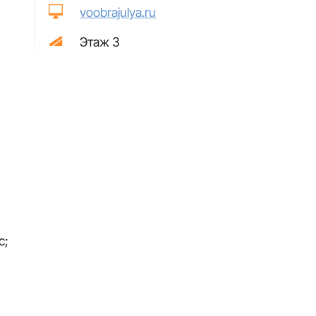
voobrajulya.ru
о
Этаж 3
с;