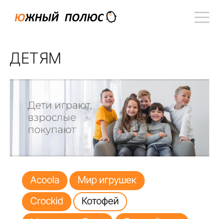
ДЕТЯМ
Acoola
Мир игрушек
Crockid
Котофей