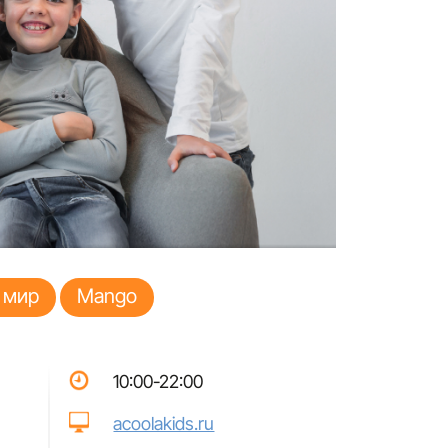
 мир
Mango
10:00-22:00
acoolakids.ru