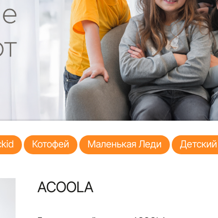
kid
Котофей
Маленькая Леди
Детский
ACOOLA