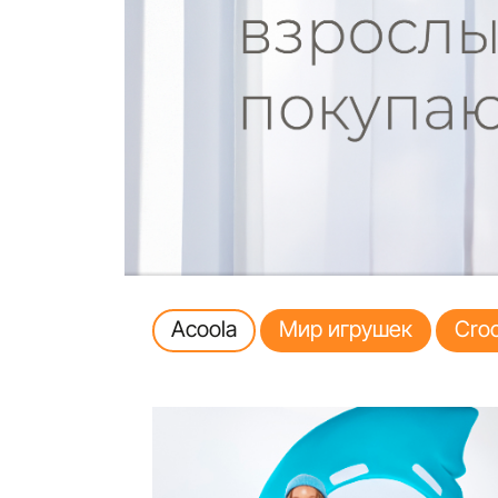
Acoola
Мир игрушек
Croc