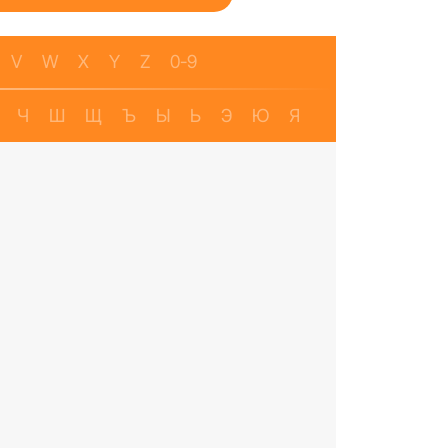
V
W
X
Y
Z
0-9
Ч
Ш
Щ
Ъ
Ы
Ь
Э
Ю
Я