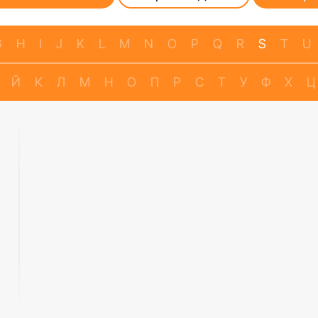
G
H
I
J
K
L
M
N
O
P
Q
R
S
T
U
Й
К
Л
М
Н
О
П
Р
С
Т
У
Ф
Х
Ц