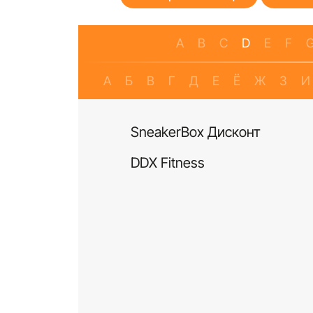
A
B
C
D
E
F
А
Б
В
Г
Д
Е
Ё
Ж
З
И
SneakerBox Дисконт
DDX Fitness