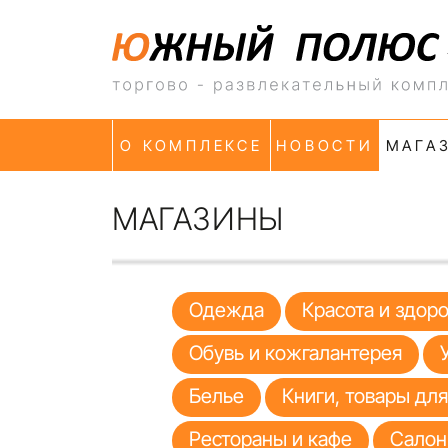
О КОМПЛЕКСЕ
НОВОСТИ
МАГА
МАГАЗИНЫ
Одежда
Красота и здор
Обувь и кожгалантерея
Белье
Книги, товары дл
Рестораны и кафе
Салон