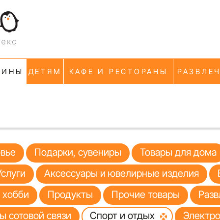
ЗИНЫ
ДЕТЯМ
КАФЕ И РЕСТОРАНЫ
РАЗВЛЕ
овье
Подарки, сувениры
Товары для дома
Услуги
Аксессуары и ювелирные изделия
я хобби
Продукты
Прочие товары
Разв
ы сотовой связи
Спорт и отдых
Электро