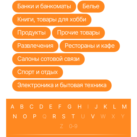
Банки и банкоматы
Белье
Книги, товары для хобби
Продукты
Прочие товары
Развлечения
Рестораны и кафе
Салоны сотовой связи
Спорт и отдых
Электроника и бытовая техника
A
B
C
D
E
F
G
H
I
J
K
L
M
N
O
P
Q
R
S
T
U
V
W
X
Y
Z
0-9