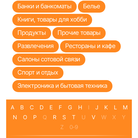
Банки и банкоматы
Белье
Книги, товары для хобби
Продукты
Прочие товары
Развлечения
Рестораны и кафе
Салоны сотовой связи
Спорт и отдых
Электроника и бытовая техника
A
B
C
D
E
F
G
H
I
J
K
L
M
N
O
P
Q
R
S
T
U
V
W
X
Y
Z
0-9