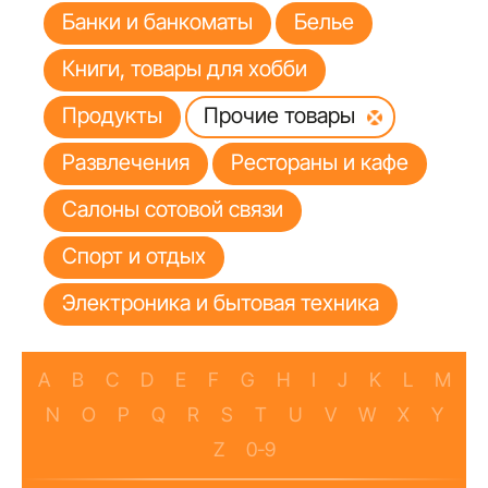
Банки и банкоматы
Белье
Книги, товары для хобби
Продукты
Прочие товары
Развлечения
Рестораны и кафе
Салоны сотовой связи
Спорт и отдых
Электроника и бытовая техника
A
B
C
D
E
F
G
H
I
J
K
L
M
N
O
P
Q
R
S
T
U
V
W
X
Y
Z
0-9