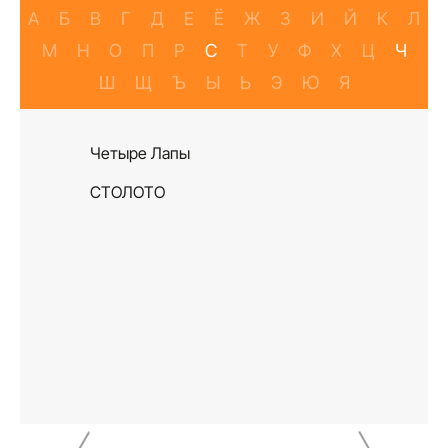
А
Б
В
Г
Д
Е
Ё
Ж
З
И
Й
К
Л
М
Н
О
П
Р
С
Т
У
Ф
Х
Ц
Ч
Ш
Щ
Ъ
Ы
Ь
Э
Ю
Я
Четыре Лапы
СТОЛОТО