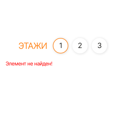
ЭТАЖИ
1
2
3
Элемент не найден!