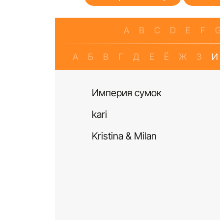
A
B
C
D
E
F
А
Б
В
Г
Д
Е
Ё
Ж
З
И
Империя сумок
kari
Kristina & Milan