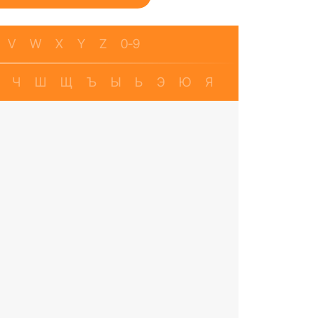
V
W
X
Y
Z
0-9
Ч
Ш
Щ
Ъ
Ы
Ь
Э
Ю
Я