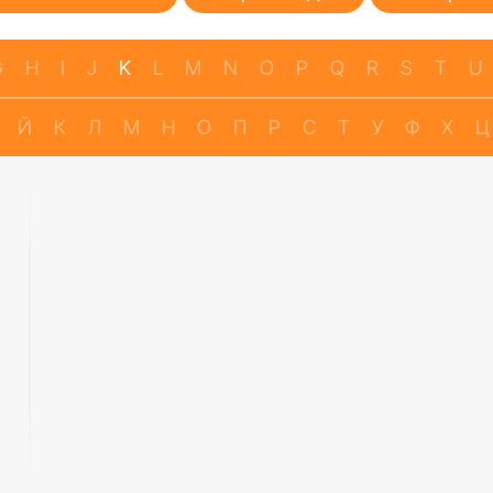
G
H
I
J
K
L
M
N
O
P
Q
R
S
T
U
Й
К
Л
М
Н
О
П
Р
С
Т
У
Ф
Х
Ц