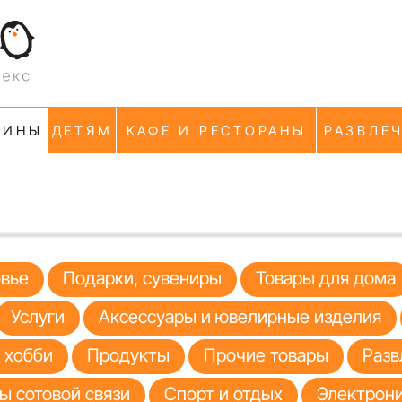
ЗИНЫ
ДЕТЯМ
КАФЕ И РЕСТОРАНЫ
РАЗВЛЕ
овье
Подарки, сувениры
Товары для дома
Услуги
Аксессуары и ювелирные изделия
я хобби
Продукты
Прочие товары
Разв
ы сотовой связи
Спорт и отдых
Электрони