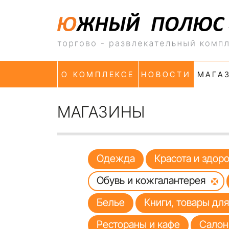
О КОМПЛЕКСЕ
НОВОСТИ
МАГА
МАГАЗИНЫ
Одежда
Красота и здор
Обувь и кожгалантерея
Белье
Книги, товары дл
Рестораны и кафе
Салон