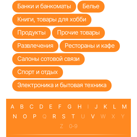
Банки и банкоматы
Белье
Книги, товары для хобби
Продукты
Прочие товары
Развлечения
Рестораны и кафе
Салоны сотовой связи
Спорт и отдых
Электроника и бытовая техника
A
B
C
D
E
F
G
H
I
J
K
L
M
N
O
P
Q
R
S
T
U
V
W
X
Y
Z
0-9