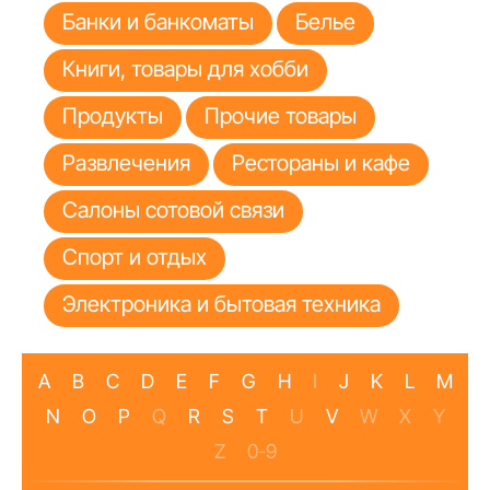
Банки и банкоматы
Белье
Книги, товары для хобби
Продукты
Прочие товары
Развлечения
Рестораны и кафе
Салоны сотовой связи
Спорт и отдых
Электроника и бытовая техника
A
B
C
D
E
F
G
H
I
J
K
L
M
N
O
P
Q
R
S
T
U
V
W
X
Y
Z
0-9