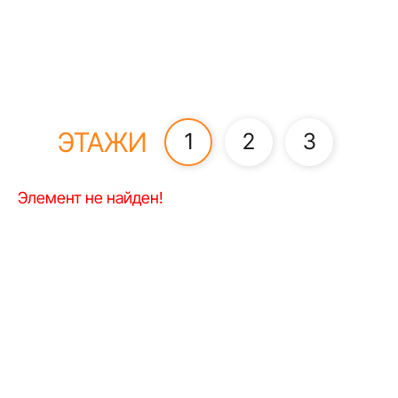
ЭТАЖИ
1
2
3
Элемент не найден!