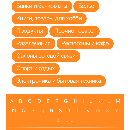
Банки и банкоматы
Белье
Книги, товары для хобби
Продукты
Прочие товары
Развлечения
Рестораны и кафе
Салоны сотовой связи
Спорт и отдых
Электроника и бытовая техника
A
B
C
D
E
F
G
H
I
J
K
L
M
N
O
P
Q
R
S
T
U
V
W
X
Y
Z
0-9