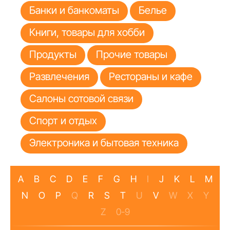
Банки и банкоматы
Белье
Книги, товары для хобби
Продукты
Прочие товары
Развлечения
Рестораны и кафе
Салоны сотовой связи
Спорт и отдых
Электроника и бытовая техника
A
B
C
D
E
F
G
H
I
J
K
L
M
N
O
P
Q
R
S
T
U
V
W
X
Y
Z
0-9