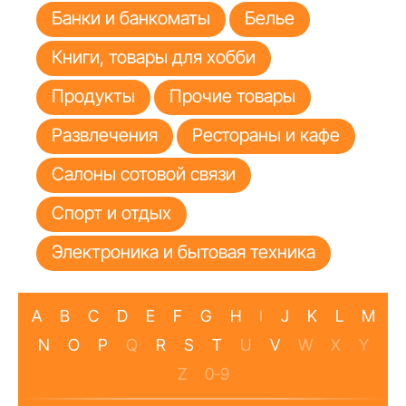
Банки и банкоматы
Белье
Книги, товары для хобби
Продукты
Прочие товары
Развлечения
Рестораны и кафе
Салоны сотовой связи
Спорт и отдых
Электроника и бытовая техника
A
B
C
D
E
F
G
H
I
J
K
L
M
N
O
P
Q
R
S
T
U
V
W
X
Y
Z
0-9